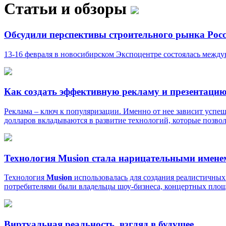
Статьи и обзоры
Обсудили перспективы строительного рынка Росс
13-16 февраля в новосибирском Экспоцентре состоялась между
Как создать эффективную рекламу и презентаци
Реклама – ключ к популяризации. Именно от нее зависит усп
долларов вкладываются в развитие технологий, которые позвол
Технология Musion стала нарицательными имене
Технология
Musion
использовалась для создания реалистичных
потребителями были владельцы шоу-бизнеса, концертных площ
Виртуальная реальность, взгляд в будущее