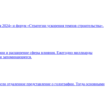
я 2024» и форум «Стратегии ускорения темпов строительства».
ории и расширение сферы влияния. Ежегодно миллиарды
 и запоминающееся.
мели отдаленное представление о голографии. Тогда основными