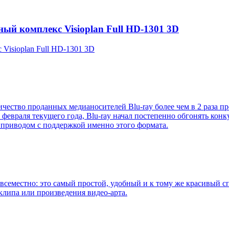
й комплекс Visioplan Full HD-1301 3D
isioplan Full HD-1301 3D
количество проданных медианосителей Blu-ray более чем в 2 раз
февраля текущего года, Blu-ray начал постепенно обгонять кон
м приводом с поддержкой именно этого формата.
семестно: это самый простой, удобный и к тому же красивый сп
клипа или произведения видео-арта.