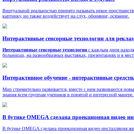
Виртуальной реальностью принято называть некое пространств
картинку, но также воздействует на слух, обоняние, осязание.
Интерактивные сенсорные технологии для реклам
Интерактивные сенсорные технологии
с каждым днем находят
больницах, на разнообразных выставках, презентациях и в мест
Интерактивное обучение - интерактивные средств
Мир стремительно развивается, вместе с ним развиваются новы
знания всем группам учеников в понятой и интересной манере.
В бутике OMEGA сделана проекционная видео инс
В бутике OMEGA сделана проекционная видео инсталляция жи