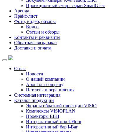
Документ-камеры AverVision, EIKI
Проекционный смарт экран SmartGlass
Аренда
Прайс-лист
Фото, видео, обзоры
Видео
Статьи и обзоры
Контакты и реквизиты
Обратная связь, заказ
Доставка и оплата
О нас
Новости
О нашей компании
About our company
Патенты и ограничения
Системная интеграция
Каталог продукции
Экраны обратной проекции VISIO
Комплексы VISIOPLAN
Проекторы EIKI
Интерактивный пол I-Floor
Интерактивный бар I-Bar