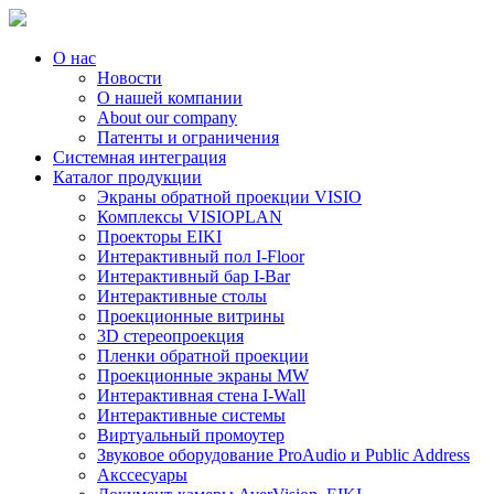
О нас
Новости
О нашей компании
About our company
Патенты и ограничения
Системная интеграция
Каталог продукции
Экраны обратной проекции VISIO
Комплексы VISIOPLAN
Проекторы EIKI
Интерактивный пол I-Floor
Интерактивный бар I-Bar
Интерактивные столы
Проекционные витрины
3D стереопроекция
Пленки обратной проекции
Проекционные экраны MW
Интерактивная стена I-Wall
Интерактивные системы
Виртуальный промоутер
Звуковое оборудование ProAudio и Public Address
Акссесуары