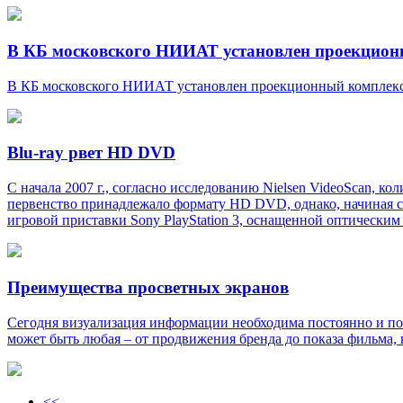
В КБ московского НИИАТ установлен проекционны
В КБ московского НИИАТ установлен проекционный комплекс V
Blu-ray рвет HD DVD
С начала 2007 г., согласно исследованию Nielsen VideoScan, 
первенство принадлежало формату HD DVD, однако, начиная с 
игровой приставки Sony PlayStation 3, оснащенной оптически
Преимущества просветных экранов
Сегодня визуализация информации необходима постоянно и пов
может быть любая – от продвижения бренда до показа фильма, 
<<