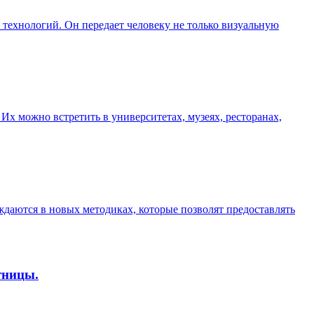
технологий. Он передает человеку не только визуальную
х можно встретить в университетах, музеях, ресторанах,
ждаются в новых методиках, которые позволят предоставлять
тницы.