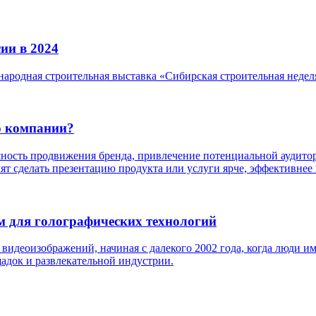
ии в 2024
народная строительная выставка «Сибирская строительная недел
ю компании?
ешность продвижения бренда, привлечение потенциальной аудит
ят сделать презентацию продукта или услуги ярче, эффективнее
м для голографических технологий
 видеоизображений, начиная с далекого 2002 года, когда люди и
адок и развлекательной индустрии.