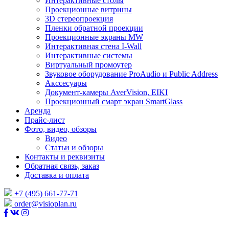
Интерактивные столы
Проекционные витрины
3D стереопроекция
Пленки обратной проекции
Проекционные экраны MW
Интерактивная стена I-Wall
Интерактивные системы
Виртуальный промоутер
Звуковое оборудование ProAudio и Public Address
Акссесуары
Документ-камеры AverVision, EIKI
Проекционный смарт экран SmartGlass
Аренда
Прайс-лист
Фото, видео, обзоры
Видео
Статьи и обзоры
Контакты и реквизиты
Обратная связь, заказ
Доставка и оплата
+7 (495) 661-77-71
order@visioplan.ru