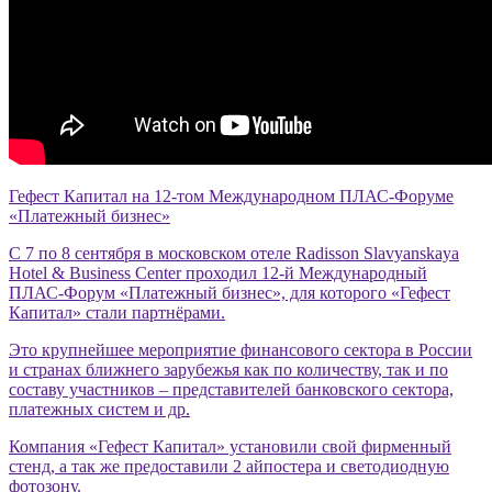
Гефест Капитал на 12-том Международном ПЛАС-Форуме
«Платежный бизнес»
С 7 по 8 сентября в московском отеле Radisson Slavyanskaya
Hotel & Business Center проходил 12-й Международный
ПЛАС-Форум «Платежный бизнес», для которого «Гефест
Капитал» стали партнёрами.
Это крупнейшее мероприятие финансового сектора в России
и странах ближнего зарубежья как по количеству, так и по
составу участников – представителей банковского сектора,
платежных систем и др.
Компания «Гефест Капитал» установили свой фирменный
стенд, а так же предоставили 2 айпостера и светодиодную
фотозону.