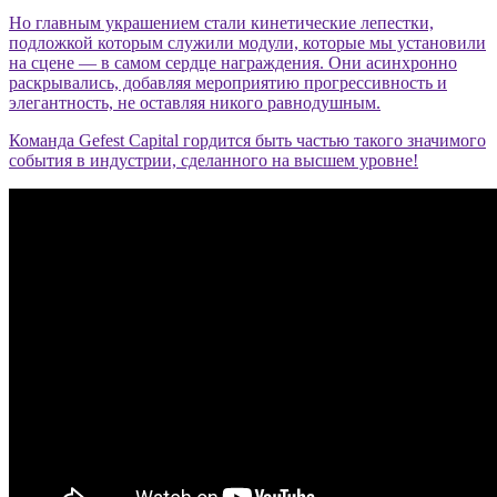
Но главным украшением стали кинетические лепестки,
подложкой которым служили модули, которые мы установили
на сцене — в самом сердце награждения. Они асинхронно
раскрывались, добавляя мероприятию прогрессивность и
элегантность, не оставляя никого равнодушным.
Команда Gefest Capital гордится быть частью такого значимого
события в индустрии, сделанного на высшем уровне!