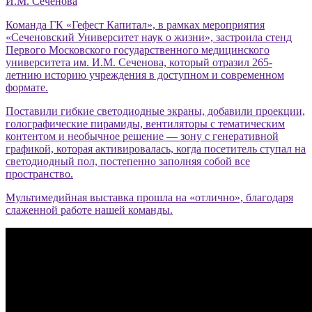
И.М. Сеченова
Команда ГК «Гефест Капитал», в рамках мероприятия
«Сеченовский Университет наук о жизни», застроила стенд
Первого Московского государственного медицинского
университета им. И.М. Сеченова, который отразил 265-
летнию историю учреждения в доступном и современном
формате.
Поставили гибкие светодиодные экраны, добавили проекции,
голографические пирамиды, вентиляторы с тематическим
контентом и необычное решение — зону с генеративной
графикой, которая активировалась, когда посетитель ступал на
светодиодный пол, постепенно заполняя собой все
пространство.
Мультимедийная выставка прошла на «отлично», благодаря
слаженной работе нашей команды.