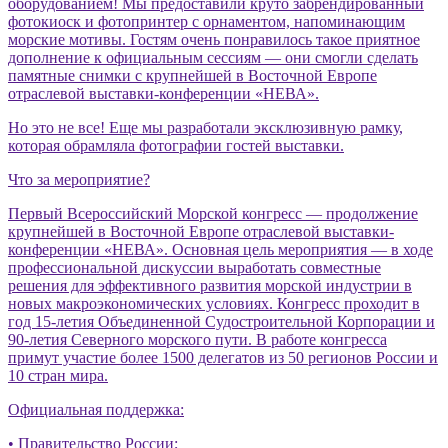
оборудованием! Мы предоставили круто забрендированный
фотокиоск и фотопринтер с орнаментом, напоминающим
морские мотивы. Гостям очень понравилось такое приятное
дополнение к официальным сессиям — они смогли сделать
памятные снимки с крупнейшей в Восточной Европе
отраслевой выставки-конференции «НЕВА».
Но это не все! Еще мы разработали эксклюзивную рамку,
которая обрамляла фотографии гостей выставки.
Что за мероприятие?
Первый Всероссийский Морской конгресс — продолжение
крупнейшей в Восточной Европе отраслевой выставки-
конференции «НЕВА». Основная цель мероприятия — в ходе
профессиональной дискуссии выработать совместные
решения для эффективного развития морской индустрии в
новых макроэкономических условиях. Конгресс проходит в
год 15-летия Объединенной Судостроительной Корпорации и
90-летия Северного морского пути. В работе конгресса
примут участие более 1500 делегатов из 50 регионов России и
10 стран мира.
Официальная поддержка:
• Правительство России;