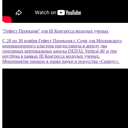
"Гефест Проекция" для III Конгресса молодых ученых
С 28 по 30 ноября Гефест Проекция г. Сочи для Московского
инновационного кластера предоставила в аренду два
сенсорных вертикальных киоска DEDAL Vertical 46' и три
ноутбука в рамках III Конгресса молодых ученых.
Мероприятие прошло в парке науки и искусства «Сириус».