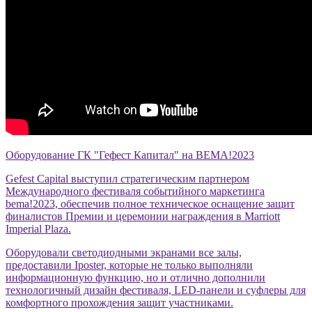
Оборудование ГК "Гефест Капитал" на BEMA!2023
Gefest Capital выступил стратегическим партнером
Международного фестиваля событийного маркетинга
bema!2023, обеспечив полное техническое оснащение защит
финалистов Премии и церемонии награждения в Marriott
Imperial Plaza.
Оборудовали светодиодными экранами все залы,
предоставили Iposter, которые не только выполняли
информационную функцию, но и отлично дополнили
технологичный дизайн фестиваля, LED-панели и суфлеры для
комфортного прохождения защит участниками.