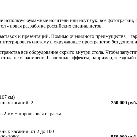
не используя бумажные носители или ноут-бук: все фотографии
ол - новая разработка российских специалистов.
ыставок и презентаций. Помимо очевидного преимущества – га
интегрировать систему в окружающее пространство без дополни
транства все оборудование скрыто внутри стола. Чтобы запустит
 стола не ограничено. Различные эффекты, например, звездный
107 см)
нных касаний: 2
250 000 руб.
ль 2 мм + порошковая окраска
ных касаний: от 2 до 100
920x1080)
550 000 руб.