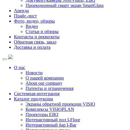
Документ-камеры AverVision, EIKI
Проекционный смарт экран SmartGlass
Аренда
Прайс-лист
Фото, видео, обзоры
Видео
Статьи и обзоры
Контакты и реквизиты
Обратная связь, заказ
Доставка и оплата
О нас
Новости
О нашей компании
About our company
Патенты и ограничения
Системная интеграция
Каталог продукции
Экраны обратной проекции VISIO
Комплексы VISIOPLAN
Проекторы EIKI
Интерактивный пол I-Floor
Интерактивный бар I-Bar