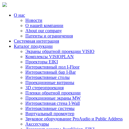
О нас
Новости
О нашей компании
About our company
Патенты и ограничения
Системная интеграция
Каталог продукции
Экраны обратной проекции VISIO
Комплексы VISIOPLAN
Проекторы EIKI
Интерактивный пол I-Floor
Интерактивный бар I-Bar
Интерактивные столы
Проекционные витрины
3D стереопроекция
Пленки обратной проекции
Проекционные экраны MW
Интерактивная стена I-Wall
Интерактивные системы
Виртуальный промоутер
Звуковое оборудование ProAudio и Public Address
Акссесуары