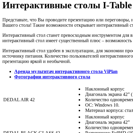
Интерактивные столы I-Table
Представьте, что Вы проводите презентацию или переговоры, 
Вашего стола! Такие возможности открывает интерактивный ст
Интерактивный стол станет превосходным инструментом для в
интерактивный стол имеет существенный плюс – возможность 
Интерактивный стол удобен в эксплуатации, для экономии прос
источнику питания. Количество пользователей интерактивного
презентацию яркой и необычной.
Аренда мультитач интерактивного стола ViPlan
Фотографии интерактивного стола
Наклонный корпус
Диагональ экрана 42” (
DEDAL AIR 42
Количество одновреме
ОС: Windows 10.
Материал корпуса: ста
Наклонный корпус
Диагональ экрана 42”
Количество одновремен
DEDAL BLACK GLASS 42
Разрешение: FullHD (1