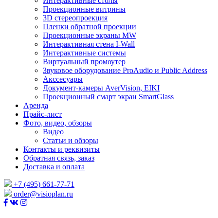
Интерактивные столы
Проекционные витрины
3D стереопроекция
Пленки обратной проекции
Проекционные экраны MW
Интерактивная стена I-Wall
Интерактивные системы
Виртуальный промоутер
Звуковое оборудование ProAudio и Public Address
Акссесуары
Документ-камеры AverVision, EIKI
Проекционный смарт экран SmartGlass
Аренда
Прайс-лист
Фото, видео, обзоры
Видео
Статьи и обзоры
Контакты и реквизиты
Обратная связь, заказ
Доставка и оплата
+7 (495) 661-77-71
order@visioplan.ru