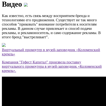
Видео
Как известно, есть связь между восприятием бренда и
технологиями его продвижения. Существует не так много
способов "приковать" внимание потребителя к носителям
рекламы. В данном случае привлекает и способ подачи
рекламы, и рекламоноситель, и само содержание рекламы. В
итоге бренд "выстреливает".
Виртуальный промоутер в музей-заповедник «Коломенский
кремль»
Компания "Гефест Капитал" произвела поставку
виртуального промоутера в музей-заповедник «Коломенский
кремль».