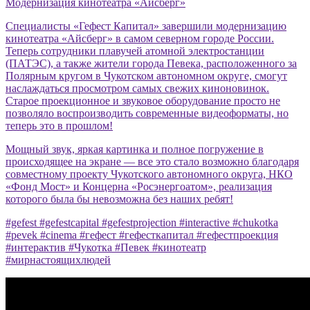
Модернизация кинотеатра «Айсберг»
Специалисты «Гефест Капитал» завершили модернизацию
кинотеатра «Айсберг» в самом северном городе России.
Теперь сотрудники плавучей атомной электростанции
(ПАТЭС), а также жители города Певека, расположенного за
Полярным кругом в Чукотском автономном округе, смогут
наслаждаться просмотром самых свежих киноновинок.
Старое проекционное и звуковое оборудование просто не
позволяло воспроизводить современные видеоформаты, но
теперь это в прошлом!
Мощный звук, яркая картинка и полное погружение в
происходящее на экране — все это стало возможно благодаря
совместному проекту Чукотского автономного округа, НКО
«Фонд Мост» и Концерна «Росэнергоатом», реализация
которого была бы невозможна без наших ребят!
#gefest #gefestcapital #gefestprojection #interactive #chukotka
#pevek #cinema #гефест #гефесткапитал #гефестпроекция
#интерактив #Чукотка #Певек #кинотеатр
#мирнастоящихлюдей