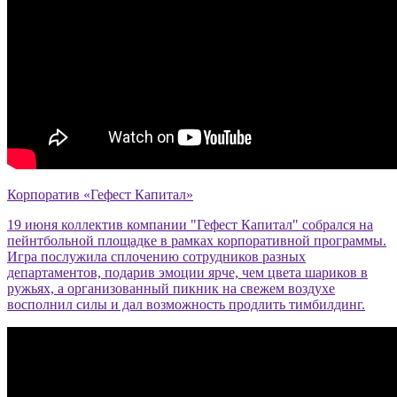
Корпоратив «Гефест Капитал»
19 июня коллектив компании "Гефест Капитал" собрался на
пейнтбольной площадке в рамках корпоративной программы.
Игра послужила сплочению сотрудников разных
департаментов, подарив эмоции ярче, чем цвета шариков в
ружьях, а организованный пикник на свежем воздухе
восполнил силы и дал возможность продлить тимбилдинг.