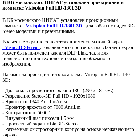
В КБ московского НИИАТ установлен проекционный
комплекс Visioplan Full HD-1301 3D
В КБ московского НИИАТ установлен проекционный
комплекс
_Visioplan Full HD-1301 3D_
для работы с видео 3D-
Stereo моделями и презентациями.
В качестве экранного носителя применен матовый экран
_Visio 3D-Stereo_
, голландского производства. Данный экран
может быть применен как для DLP Link, так и для
поляризационной технологий создания объемного
изображения.
Параметры проекционного комплекса Visioplan Full HD-1301
3D:
- Диагональ просветного экрана 130" (290 х 181 см.)
- Разрешение Stereo-3D Full HD - 1920х1080
- Яркость от 1340 AnsiLm/кв.м
- Проектор яркостью от 7000 AnsiLm
- Контрастность 5000:1
- Визуальный шаг пикселя 1,5 мм
- Просветный экран Visio 3D-Stereo
- Разъемный быстросборный корпус на основе нержавеющего
каркаса