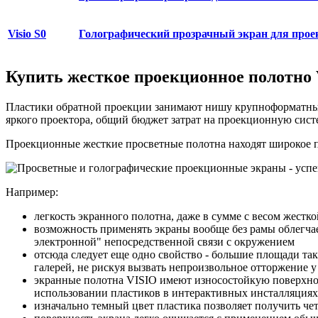
Visio S0
Голографический прозрачный экран для прое
Купить жесткое проекционное полотно
Пластики обратной проекции занимают нишу крупноформатны
яркого проектора, общий бюджет затрат на проекционную систе
Проекционные жесткие просветные полотна находят широкое п
Например:
легкость экранного полотна, даже в сумме с весом жест
возможность применять экраны вообще без рамы облегчает
электронной" непосредственной связи с окружением
отсюда следует еще одно свойство - большие площади та
галерей, не рискуя вызвать непроизвольное отторжение 
экранные полотна VISIO имеют износостойкую поверхнос
использовании пластиков в интерактивных инсталляциях 
изначально темный цвет пластика позволяет получить ч