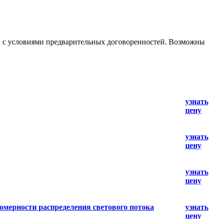
ии с условиями предварительных договоренностей. Возможны
узнать
цену
узнать
цену
узнать
цену
омерности распределения светового потока
узнать
цену