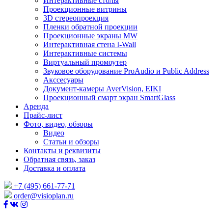
Интерактивные столы
Проекционные витрины
3D стереопроекция
Пленки обратной проекции
Проекционные экраны MW
Интерактивная стена I-Wall
Интерактивные системы
Виртуальный промоутер
Звуковое оборудование ProAudio и Public Address
Акссесуары
Документ-камеры AverVision, EIKI
Проекционный смарт экран SmartGlass
Аренда
Прайс-лист
Фото, видео, обзоры
Видео
Статьи и обзоры
Контакты и реквизиты
Обратная связь, заказ
Доставка и оплата
+7 (495) 661-77-71
order@visioplan.ru