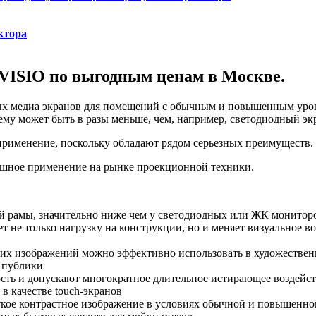
ктора
 VISIO по выгодным ценам в Москве.
х медиа экранов для помещений с обычным и повышенным уров
му может быть в разы меньше, чем, например, светодиодный экр
рименение, поскольку обладают рядом серьезных преимуществ.
кой рамы, значительно ниже чем у светодиодных или ЖК монитор
 не только нагрузку на конструкции, но и меняет визуальное во
ких изображений можно эффективно использовать в художествен
у публики
ть и допускают многократное длительное истирающее воздейств
в качестве touch-экранов
еткое контрастное изображение в условиях обычной и повышен