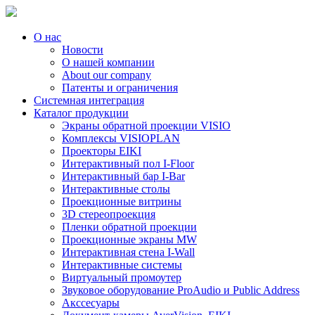
О нас
Новости
О нашей компании
About our company
Патенты и ограничения
Системная интеграция
Каталог продукции
Экраны обратной проекции VISIO
Комплексы VISIOPLAN
Проекторы EIKI
Интерактивный пол I-Floor
Интерактивный бар I-Bar
Интерактивные столы
Проекционные витрины
3D стереопроекция
Пленки обратной проекции
Проекционные экраны MW
Интерактивная стена I-Wall
Интерактивные системы
Виртуальный промоутер
Звуковое оборудование ProAudio и Public Address
Акссесуары