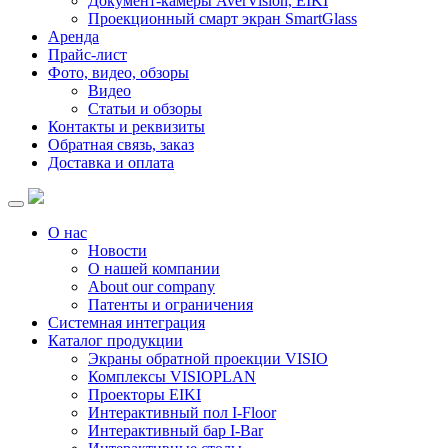
Документ-камеры AverVision, EIKI
Проекционный смарт экран SmartGlass
Аренда
Прайс-лист
Фото, видео, обзоры
Видео
Статьи и обзоры
Контакты и реквизиты
Обратная связь, заказ
Доставка и оплата
О нас
Новости
О нашей компании
About our company
Патенты и ограничения
Системная интеграция
Каталог продукции
Экраны обратной проекции VISIO
Комплексы VISIOPLAN
Проекторы EIKI
Интерактивный пол I-Floor
Интерактивный бар I-Bar