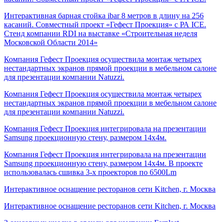
Интерактивная барная стойка ibar 8 метров в длину на 256
касаний. Совместный проект «Гефест Проекция» с РА ICE.
Стенд компании RDI на выставке «Строительная неделя
Московской Области 2014»
​Компания Гефест Проекция осуществила монтаж четырех
нестандартных экранов прямой проекции в мебельном салоне
для презентации компании Natuzzi.​
Компания Гефест Проекция осуществила монтаж четырех
нестандартных экранов прямой проекции в мебельном салоне
для презентации компании Natuzzi.
Компания Гефест Проекция интегрировала на презентации
Samsung проекционную стену, размером 14х4м.
Компания Гефест Проекция интегрировала на презентации
Samsung проекционную стену, размером 14х4м. В проекте
использовалась сшивка 3-х проекторов по 6500Lm
Интерактивное оснащение ресторанов сети Kitchen, г. Москва
Интерактивное оснащение ресторанов сети Kitchen, г. Москва