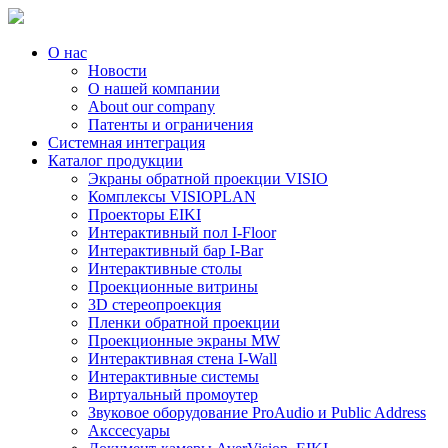
О нас
Новости
О нашей компании
About our company
Патенты и ограничения
Системная интеграция
Каталог продукции
Экраны обратной проекции VISIO
Комплексы VISIOPLAN
Проекторы EIKI
Интерактивный пол I-Floor
Интерактивный бар I-Bar
Интерактивные столы
Проекционные витрины
3D стереопроекция
Пленки обратной проекции
Проекционные экраны MW
Интерактивная стена I-Wall
Интерактивные системы
Виртуальный промоутер
Звуковое оборудование ProAudio и Public Address
Акссесуары