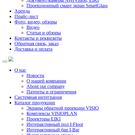
Документ-камеры AverVision, EIKI
Проекционный смарт экран SmartGlass
Аренда
Прайс-лист
Фото, видео, обзоры
Видео
Статьи и обзоры
Контакты и реквизиты
Обратная связь, заказ
Доставка и оплата
О нас
Новости
О нашей компании
About our company
Патенты и ограничения
Системная интеграция
Каталог продукции
Экраны обратной проекции VISIO
Комплексы VISIOPLAN
Проекторы EIKI
Интерактивный пол I-Floor
Интерактивный бар I-Bar