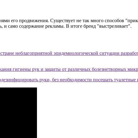
гиями его продвижения. Существует не так много способов "при
ь, и само содержание рекламы. В итоге бренд "выстреливает".
стране неблагоприятной эпидемиологической ситуации разработ
жания гигиены рук и защиты от различных болезнетворных микр
дезинфицировать руки, без необходимости посещать туалетные 