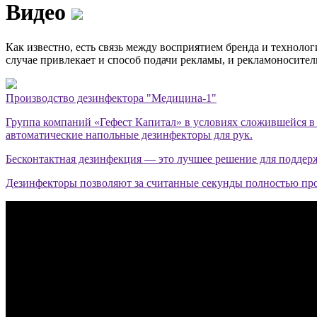
Видео
Как известно, есть связь между восприятием бренда и техноло
случае привлекает и способ подачи рекламы, и рекламоносител
Производство дезинфектора "Медицина-1"
Группа компаний «Гефест Капитал» в условиях сложившейся в 
автоматические напольные дезинфекторы для рук.
Бесконтактная дезинфекция — это лучшее решение для поддер
Дезинфекторы позволяют за считанные секунды полностью про