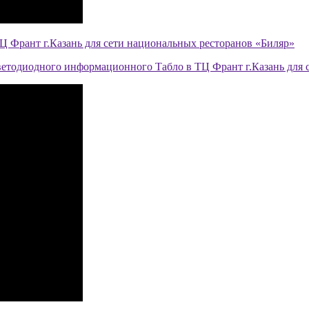
Ц Франт г.Казань для сети национальных ресторанов «Биляр»
ветодиодного информационного Табло в ТЦ Франт г.Казань для 