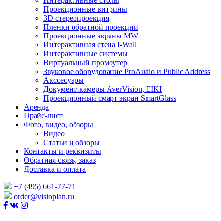
Интерактивные столы
Проекционные витрины
3D стереопроекция
Пленки обратной проекции
Проекционные экраны MW
Интерактивная стена I-Wall
Интерактивные системы
Виртуальный промоутер
Звуковое оборудование ProAudio и Public Address
Акссесуары
Документ-камеры AverVision, EIKI
Проекционный смарт экран SmartGlass
Аренда
Прайс-лист
Фото, видео, обзоры
Видео
Статьи и обзоры
Контакты и реквизиты
Обратная связь, заказ
Доставка и оплата
+7 (495) 661-77-71
order@visioplan.ru