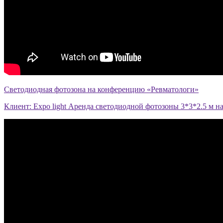
Светодиодная фотозона на конференцию «Ревматологи»
Клиент: Expo light Аренда светодиодной фотозоны 3*3*2.5 м 