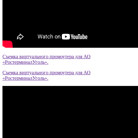
Съемка виртуального промоутера для АО
«РостерминалУголь».
Съемка виртуального промоутера для АО
«РостерминалУголь».