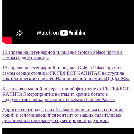
15 апреля на легендарной площадке Golden Palace прямо в
самом сердце столицы
15 апреля на легендарной площадке Golden Palace прямо в
самом сердце столицы ГК ГЕФЕСТ КАПИТАЛ выступила
как технический партнёр Национальной премия «ЦОДы.РФ»
Благодаря изящной интерактивной фото зоне от ГК ГЕФЕСТ
КАПИТАЛ мероприятие выглядит крайне богато в
содружестве с шикарными интерьерами Golden Palace.
Дорогие гости рады нашей велком-зоне, и высоко оценили
яркий и запоминающийся контент от наших талантливых
дизайнеров и прекрасную сувенирную продукцию.