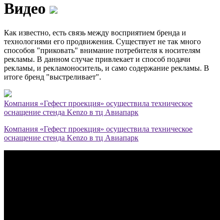
Видео
Как известно, есть связь между восприятием бренда и
технологиями его продвижения. Существует не так много
способов "приковать" внимание потребителя к носителям
рекламы. В данном случае привлекает и способ подачи
рекламы, и рекламоноситель, и само содержание рекламы. В
итоге бренд "выстреливает".
Компания «Гефест проекция» осуществила техническое
оснащение стенда Kenzo в тц Авиапарк
Компания «Гефест проекция» осуществила техническое
оснащение стенда Kenzo в тц Авиапарк