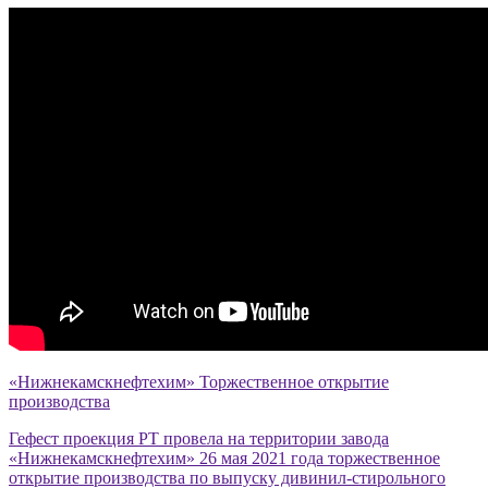
«Нижнекамскнефтехим» Торжественное открытие
производства
Гефест проекция РТ провела на территории завода
«Нижнекамскнефтехим» 26 мая 2021 года торжественное
открытие производства по выпуску дивинил-стирольного