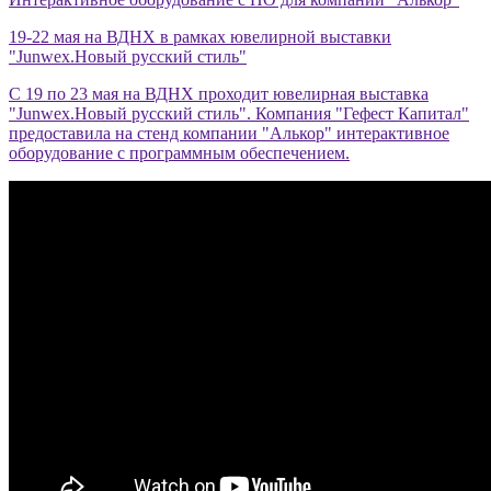
19-22 мая на ВДНХ в рамках ювелирной выставки
"Junwex.Новый русский стиль"
С 19 по 23 мая на ВДНХ проходит ювелирная выставка
"Junwex.Новый русский стиль". Компания "Гефест Капитал"
предоставила на стенд компании "Алькор" интерактивное
оборудование с программным обеспечением.