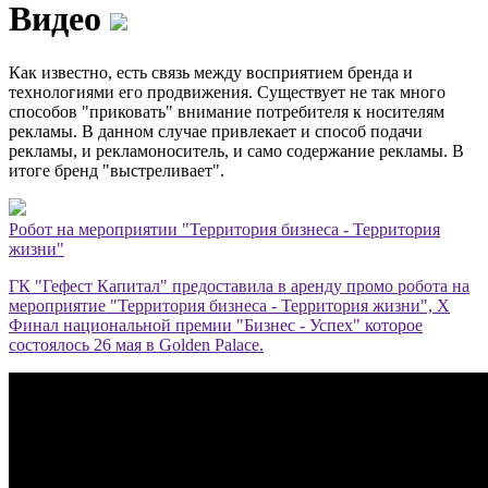
Видео
Как известно, есть связь между восприятием бренда и
технологиями его продвижения. Существует не так много
способов "приковать" внимание потребителя к носителям
рекламы. В данном случае привлекает и способ подачи
рекламы, и рекламоноситель, и само содержание рекламы. В
итоге бренд "выстреливает".
Робот на мероприятии "Территория бизнеса - Территория
жизни"
ГК "Гефест Капитал" предоставила в аренду промо робота на
мероприятие "Территория бизнеса - Территория жизни", X
Финал национальной премии "Бизнес - Успех" которое
состоялось 26 мая в Golden Palace.