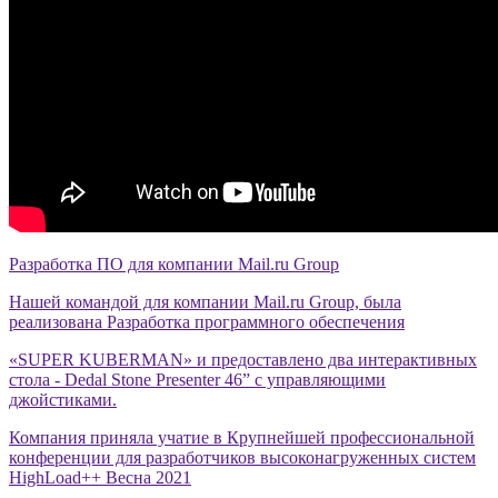
Разработка ПО для компании Mail.ru Group
Нашей командой для компании Mail.ru Group, была
реализована Разработка программного обеспечения
«SUPER KUBERMAN» и предоставлено два интерактивных
стола - Dedal Stone Presenter 46” с управляющими
джойстиками.
Компания приняла учатие в Крупнейшей профессиональной
конференции для разработчиков высоконагруженных систем
HighLoad++ Весна 2021