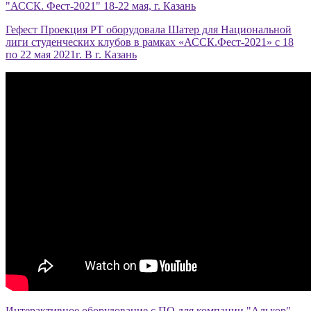
"АССК. Фест-2021" 18-22 мая, г. Казань
Гефест Проекция РТ оборудовала Шатер для Национальной
лиги студенческих клубов в рамках «АССК.Фест-2021» с 18
по 22 мая 2021г. В г. Казань
Интерактивное оборудование с ПО для компании "Алькор"