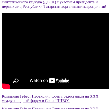
синтетического каучука (ДССК) с участием президента и
первых лиц Республики Татарстан #организациямероприятий
Компания Гефест Проекция г.Сочи предоставила на XXX
международный форум в Сочи "ПИВО"
Компания Гефест Проекция г.Сочи предоставила на XXX