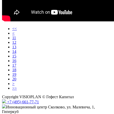
<<
<
11
12
13
14
15
16
17
18
19
20
>
>>
Copyright VISIOPLAN © Гефест Капитал
+7 (495) 661-77-71
Инновационный центр Сколково, ул. Малевича, 1,
Гиперкуб